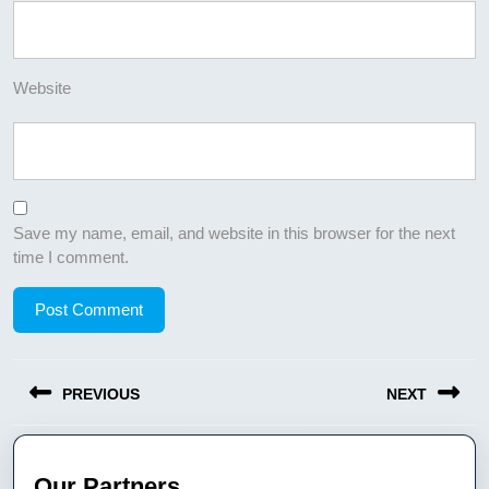
Website
Save my name, email, and website in this browser for the next
time I comment.
Post
PREVIOUS
NEXT
navigation
Previous
Next
post:
post:
Our Partners