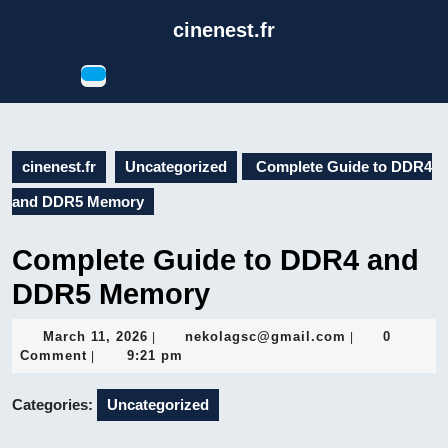
Skip
cinenest.fr
to
content
Open
Skip
Button
to
content
cinenest.fr
Uncategorized
Complete Guide to DDR4
and DDR5 Memory
Complete Guide to DDR4 and
DDR5 Memory
March
nekolagsc@gm
March 11, 2026
nekolagsc@gmail.com
0
|
|
11,
Comment
9:21 pm
|
2026
Categories:
Uncategorized